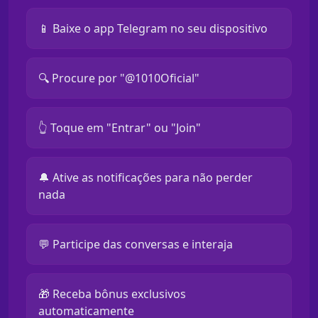
📱 Baixe o app Telegram no seu dispositivo
🔍 Procure por "@1010Oficial"
👆 Toque em "Entrar" ou "Join"
🔔 Ative as notificações para não perder
nada
💬 Participe das conversas e interaja
🎁 Receba bônus exclusivos
automaticamente