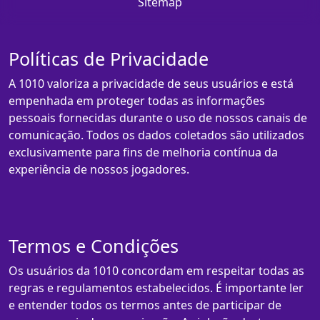
Sitemap
Políticas de Privacidade
A 1010 valoriza a privacidade de seus usuários e está
empenhada em proteger todas as informações
pessoais fornecidas durante o uso de nossos canais de
comunicação. Todos os dados coletados são utilizados
exclusivamente para fins de melhoria contínua da
experiência de nossos jogadores.
Termos e Condições
Os usuários da 1010 concordam em respeitar todas as
regras e regulamentos estabelecidos. É importante ler
e entender todos os termos antes de participar de