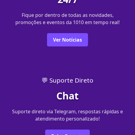
Fique por dentro de todas as novidades,
promoções e eventos da 1010 em tempo real!
Ver Notícias
💬 Suporte Direto
Chat
Suporte direto via Telegram, respostas rápidas e
atendimento personalizado!