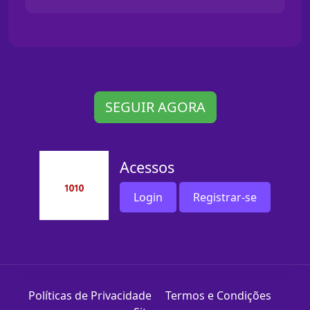
SEGUIR AGORA
Acessos
Login
Registrar-se
Políticas de Privacidade
Termos e Condições