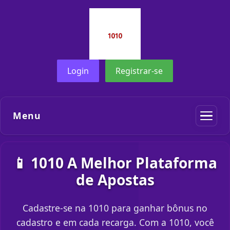
Login
Registrar-se
Menu
📱 1010 A Melhor Plataforma
de Apostas
Cadastre-se na 1010 para ganhar bônus no
cadastro e em cada recarga. Com a 1010, você