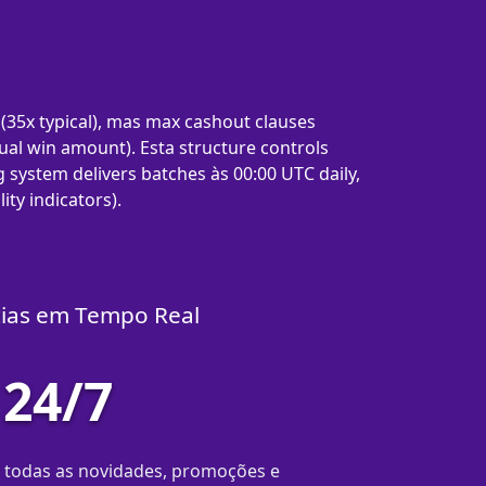
m
35x typical), mas max cashout clauses
al win amount). Esta structure controls
 system delivers batches às 00:00 UTC daily,
ity indicators).
cias em Tempo Real
24/7
e todas as novidades, promoções e