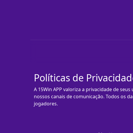
Políticas de Privacida
A 15Win APP valoriza a privacidade de seus
nossos canais de comunicação. Todos os dad
jogadores.