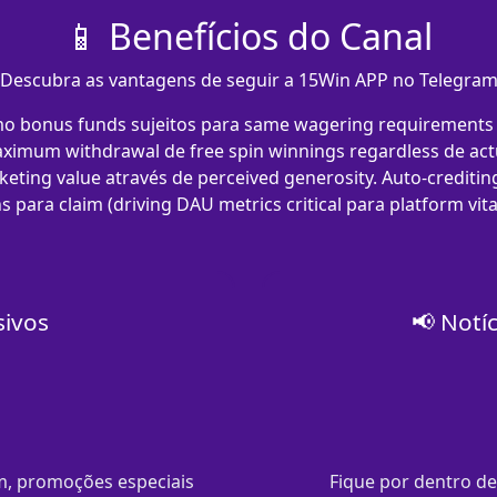
📱 Benefícios do Canal
Descubra as vantagens de seguir a 15Win APP no Telegra
mo bonus funds sujeitos para same wagering requirements (
ximum withdrawal de free spin winnings regardless de actu
ting value através de perceived generosity. Auto-crediting
s para claim (driving DAU metrics critical para platform vital
sivos
📢 Notí
m, promoções especiais
Fique por dentro d