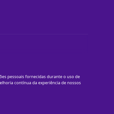
ões pessoais fornecidas durante o uso de
elhoria contínua da experiência de nossos