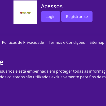
Acessos
Login
Registrar-se
Políticas de Privacidade
Termos e Condições
Sitemap
de
 usuários e está empenhada em proteger todas as informaç
os coletados são utilizados exclusivamente para fins de m