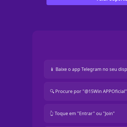
📱 Baixe o app Telegram no seu disp
🔍 Procure por "@15Win APPOficial"
👆 Toque em "Entrar" ou "Join"