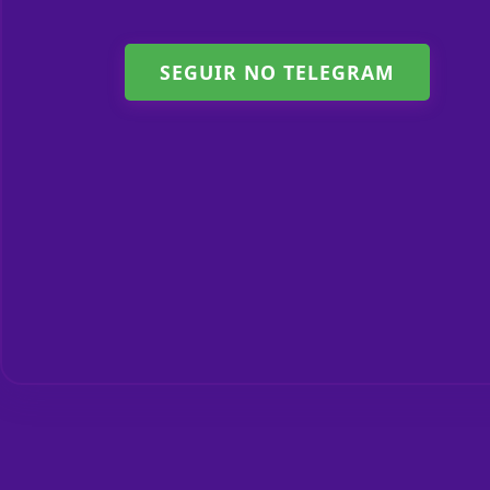
SEGUIR NO TELEGRAM