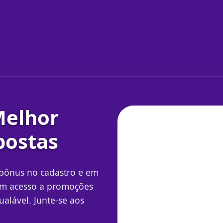
Melhor
postas
bônus no cadastro e em
em acesso a promoções
ualável. Junte-se aos