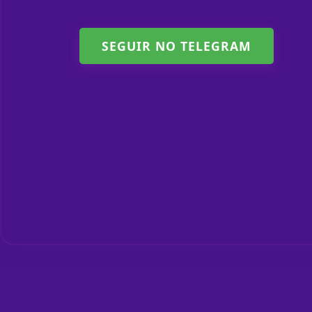
SEGUIR NO TELEGRAM