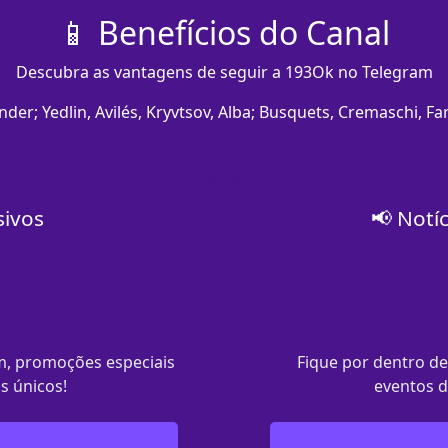
📱 Benefícios do Canal
Descubra as vantagens de seguir a 193Ok no Telegram
der; Yedlin, Avilés, Kryvtsov, Alba; Busquets, Cremaschi, Far
sivos
📢 Notí
m, promoções especiais
Fique por dentro d
s únicos!
eventos d