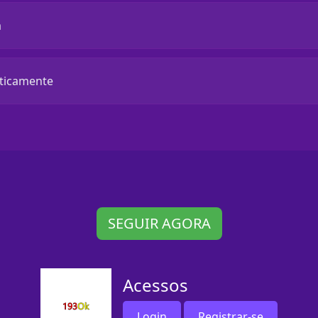
a
aticamente
SEGUIR AGORA
Acessos
Login
Registrar-se