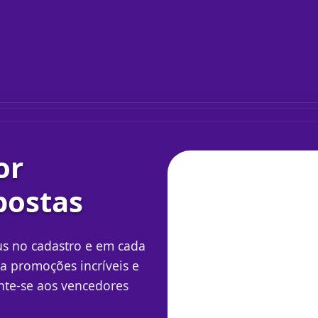
or
postas
s no cadastro e em cada
a promoções incríveis e
unte-se aos vencedores