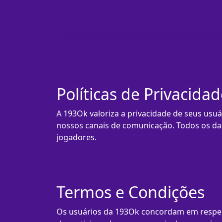
Políticas de Privacida
A 193Ok valoriza a privacidade de seus usu
nossos canais de comunicação. Todos os dad
jogadores.
Termos e Condições
Os usuários da 193Ok concordam em respeit