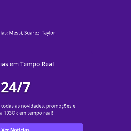
ias; Messi, Suárez, Taylor.
cias em Tempo Real
24/7
e todas as novidades, promoções e
a 193Ok em tempo real!
Ver Notícias