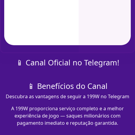
📱 Canal Oficial no Telegram!
📱 Benefícios do Canal
Descubra as vantagens de seguir a 199W no Telegram
A 199W proporciona serviço completo e a melhor
experiência de jogo — saques milionários com
pagamento imediato e reputação garantida.