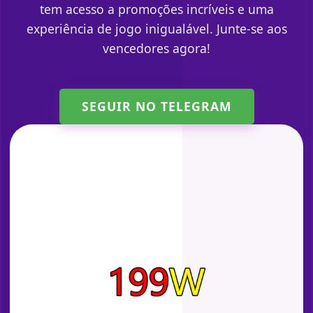
tem acesso a promoções incríveis e uma
experiência de jogo inigualável. Junte-se aos
vencedores agora!
SEGUIR NO TELEGRAM