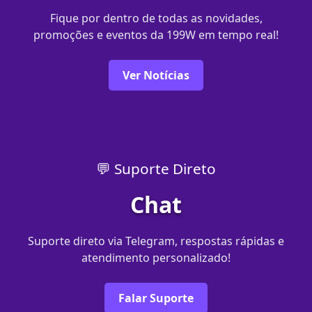
Fique por dentro de todas as novidades,
promoções e eventos da 199W em tempo real!
Ver Notícias
💬 Suporte Direto
Chat
Suporte direto via Telegram, respostas rápidas e
atendimento personalizado!
Falar Suporte