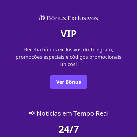
🎁 Bônus Exclusivos
VIP
Receba bônus exclusivos do Telegram,
promoções especiais e códigos promocionais
únicos!
Ver Bônus
📢 Notícias em Tempo Real
24/7