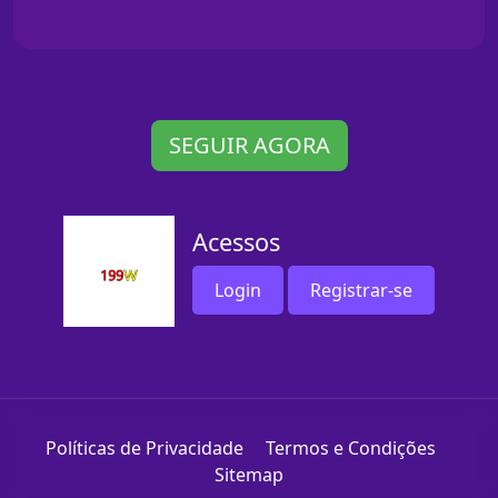
SEGUIR AGORA
Acessos
Login
Registrar-se
Políticas de Privacidade
Termos e Condições
Sitemap