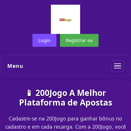
Login
Registrar-se
Menu
📱 200Jogo A Melhor
Plataforma de Apostas
Cadastre-se na 200Jogo para ganhar bônus no
cadastro e em cada recarga. Com a 200Jogo, você