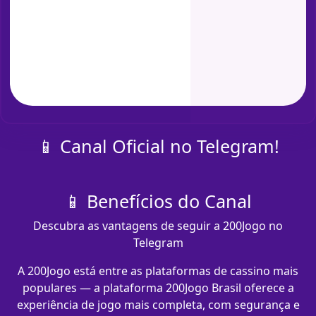
📱 Canal Oficial no Telegram!
📱 Benefícios do Canal
Descubra as vantagens de seguir a 200Jogo no
Telegram
A 200Jogo está entre as plataformas de cassino mais
populares — a plataforma 200Jogo Brasil oferece a
experiência de jogo mais completa, com segurança e