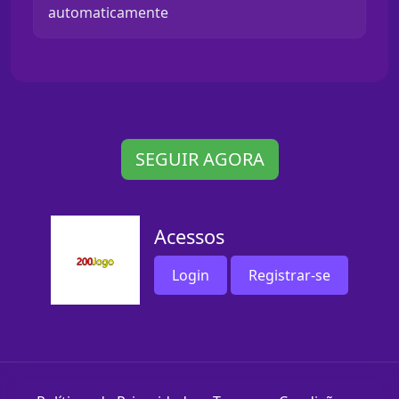
automaticamente
SEGUIR AGORA
Acessos
Login
Registrar-se