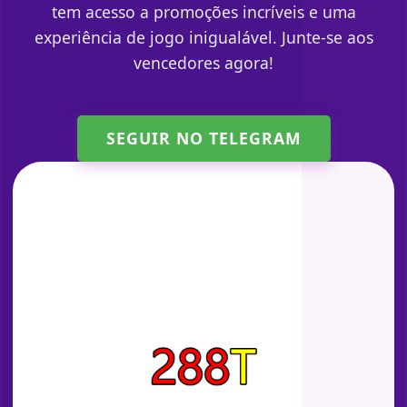
tem acesso a promoções incríveis e uma
experiência de jogo inigualável. Junte-se aos
vencedores agora!
SEGUIR NO TELEGRAM