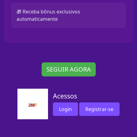
🎁 Receba bônus exclusivos
automaticamente
SEGUIR AGORA
Acessos
Login
Registrar-se