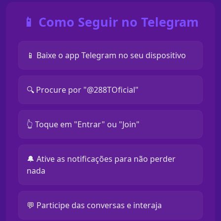
📱 Como Seguir no Telegram
📱 Baixe o app Telegram no seu dispositivo
🔍 Procure por "@288TOficial"
👆 Toque em "Entrar" ou "Join"
🔔 Ative as notificações para não perder
nada
💬 Participe das conversas e interaja