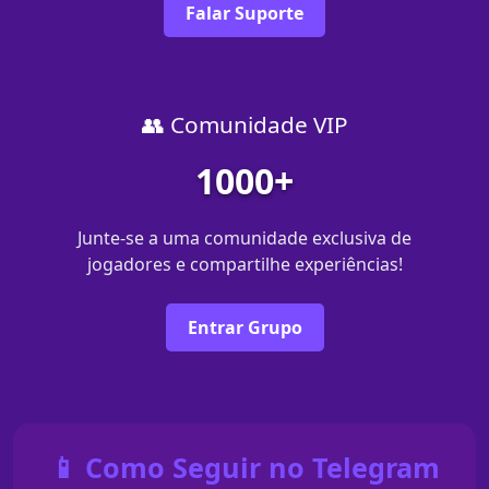
Falar Suporte
👥 Comunidade VIP
1000+
Junte-se a uma comunidade exclusiva de
jogadores e compartilhe experiências!
Entrar Grupo
📱 Como Seguir no Telegram