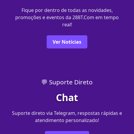
Fique por dentro de todas as novidades,
promoções e eventos da 288T.Com em tempo
real!
Ver Notícias
💬 Suporte Direto
Chat
Suporte direto via Telegram, respostas rápidas e
atendimento personalizado!