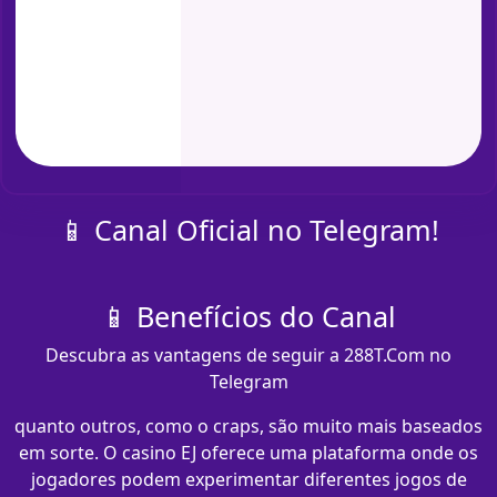
📱 Canal Oficial no Telegram!
📱 Benefícios do Canal
Descubra as vantagens de seguir a 288T.Com no
Telegram
quanto outros, como o craps, são muito mais baseados
em sorte. O casino EJ oferece uma plataforma onde os
jogadores podem experimentar diferentes jogos de