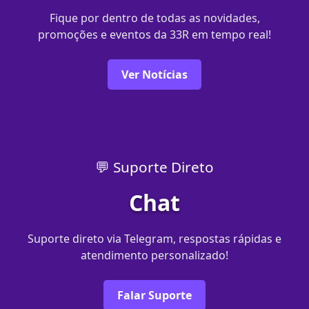
Fique por dentro de todas as novidades,
promoções e eventos da 33R em tempo real!
Ver Notícias
💬 Suporte Direto
Chat
Suporte direto via Telegram, respostas rápidas e
atendimento personalizado!
Falar Suporte