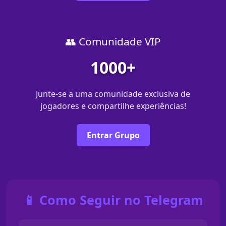
👥 Comunidade VIP
1000+
Junte-se a uma comunidade exclusiva de
jogadores e compartilhe experiências!
Entrar Grupo
📱 Como Seguir no Telegram