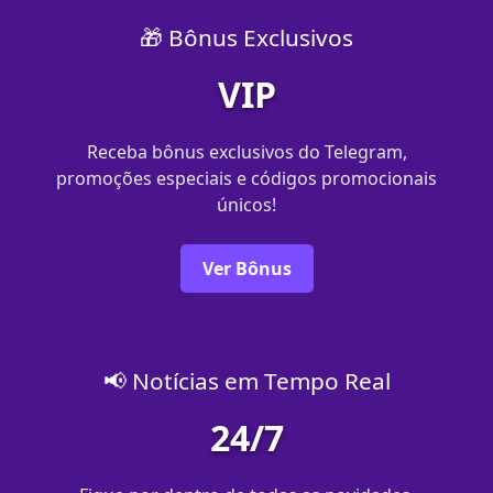
🎁 Bônus Exclusivos
VIP
Receba bônus exclusivos do Telegram,
promoções especiais e códigos promocionais
únicos!
Ver Bônus
📢 Notícias em Tempo Real
24/7