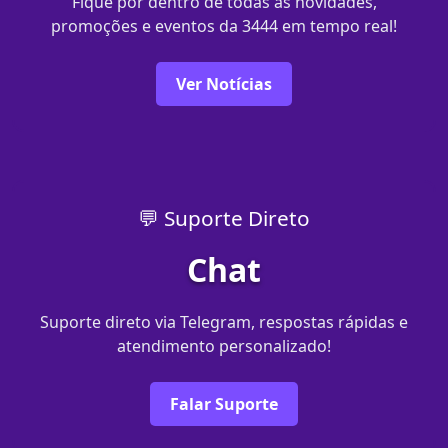
Fique por dentro de todas as novidades,
promoções e eventos da 3444 em tempo real!
Ver Notícias
💬 Suporte Direto
Chat
Suporte direto via Telegram, respostas rápidas e
atendimento personalizado!
Falar Suporte