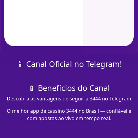
📱 Canal Oficial no Telegram!
📱 Benefícios do Canal
Descubra as vantagens de seguir a 3444 no Telegram
O melhor app de cassino 3444 no Brasil — confiável e
com apostas ao vivo em tempo real.