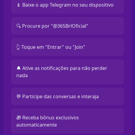
📱 Baixe o app Telegram no seu dispositivo
🔍 Procure por "@365BrlOficial"
👆 Toque em "Entrar" ou "Join"
🔔 Ative as notificações para não perder
nada
💬 Participe das conversas e interaja
🎁 Receba bônus exclusivos
automaticamente