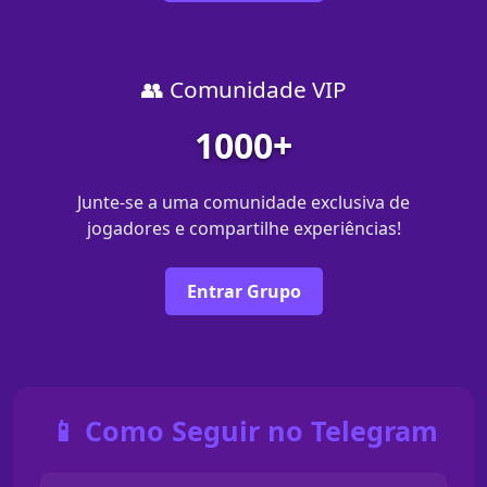
👥 Comunidade VIP
1000+
Junte-se a uma comunidade exclusiva de
jogadores e compartilhe experiências!
Entrar Grupo
📱 Como Seguir no Telegram