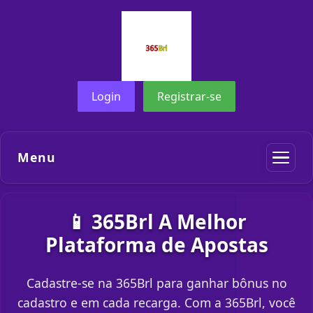
Login
Registrar-se
Menu
📱 365Brl A Melhor
Plataforma de Apostas
Cadastre-se na 365Brl para ganhar bônus no
cadastro e em cada recarga. Com a 365Brl, você