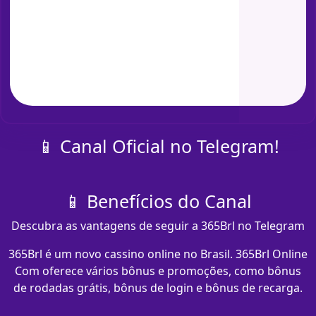
📱 Canal Oficial no Telegram!
📱 Benefícios do Canal
Descubra as vantagens de seguir a 365Brl no Telegram
365Brl é um novo cassino online no Brasil. 365Brl Online
Com oferece vários bônus e promoções, como bônus
de rodadas grátis, bônus de login e bônus de recarga.