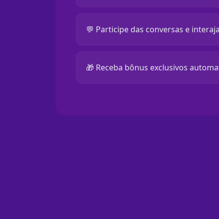
💬 Participe das conversas e interaj
🎁 Receba bônus exclusivos autom