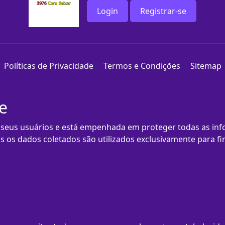
Login
Registrar-se
Políticas de Privacidade
Termos e Condições
Sitemap
de
e seus usuários e está empenhada em proteger todas as in
 os dados coletados são utilizados exclusivamente para fi