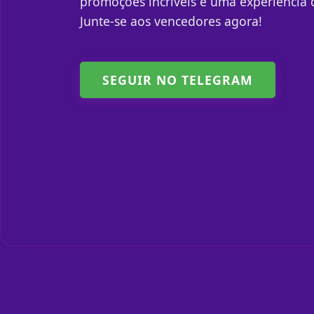
promoções incríveis e uma experiência d
Junte-se aos vencedores agora!
SEGUIR NO TELEGRAM