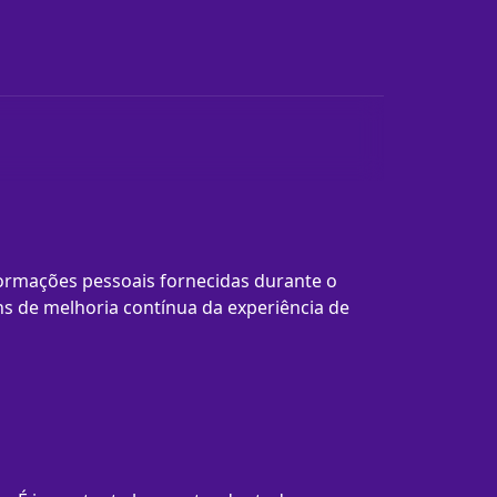
formações pessoais fornecidas durante o
ns de melhoria contínua da experiência de