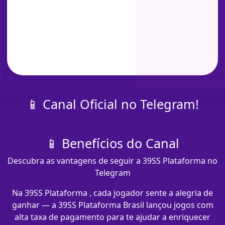
📱 Canal Oficial no Telegram!
📱 Benefícios do Canal
Descubra as vantagens de seguir a 39SS Plataforma no
Telegram
Na 39SS Plataforma , cada jogador sente a alegria de
ganhar — a 39SS Plataforma Brasil lançou jogos com
alta taxa de pagamento para te ajudar a enriquecer