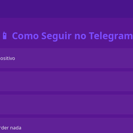
📱 Como Seguir no Telegram
ositivo
erder nada