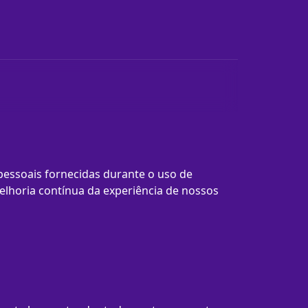
pessoais fornecidas durante o uso de
elhoria contínua da experiência de nossos