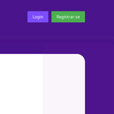
Login
Registrar-se