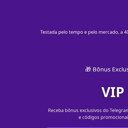
Testada pelo tempo e pelo mercado, a 
🎁 Bônus Exclu
VIP
Receba bônus exclusivos do Telegra
e códigos promocionai