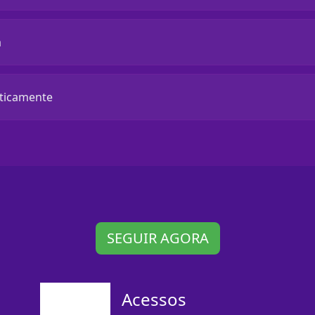
a
aticamente
SEGUIR AGORA
Acessos