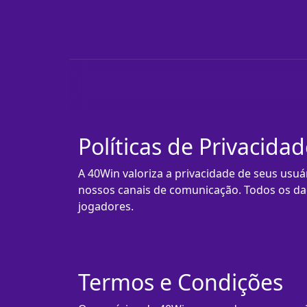
Políticas de Privacida
A 40Win valoriza a privacidade de seus usu
nossos canais de comunicação. Todos os dad
jogadores.
Termos e Condições