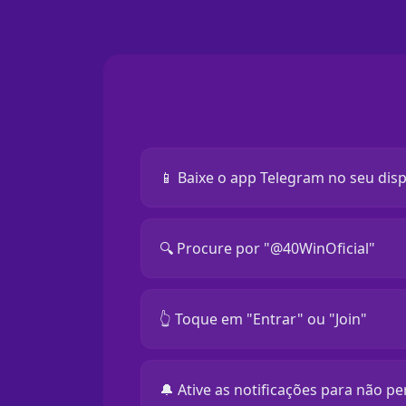
📱 Baixe o app Telegram no seu disp
🔍 Procure por "@40WinOficial"
👆 Toque em "Entrar" ou "Join"
🔔 Ative as notificações para não p