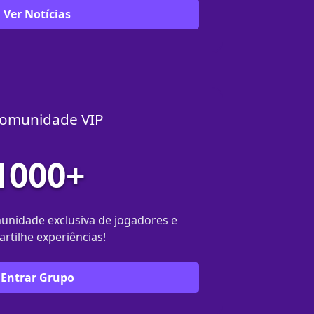
Ver Notícias
Comunidade VIP
1000+
unidade exclusiva de jogadores e
rtilhe experiências!
Entrar Grupo