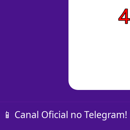
📱 Canal Oficial no Telegram!