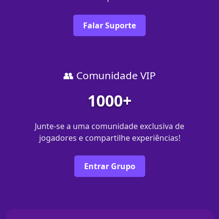
Falar Suporte
👥 Comunidade VIP
1000+
Junte-se a uma comunidade exclusiva de
jogadores e compartilhe experiências!
Entrar Grupo