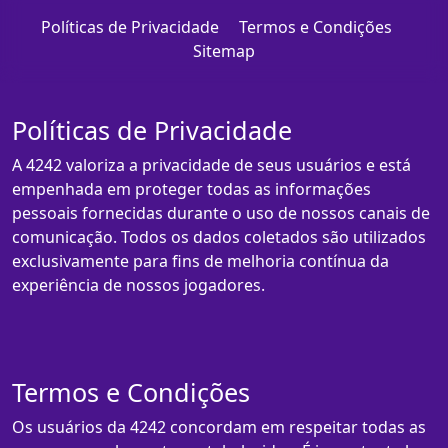
Políticas de Privacidade
Termos e Condições
Sitemap
Políticas de Privacidade
A 4242 valoriza a privacidade de seus usuários e está
empenhada em proteger todas as informações
pessoais fornecidas durante o uso de nossos canais de
comunicação. Todos os dados coletados são utilizados
exclusivamente para fins de melhoria contínua da
experiência de nossos jogadores.
Termos e Condições
Os usuários da 4242 concordam em respeitar todas as