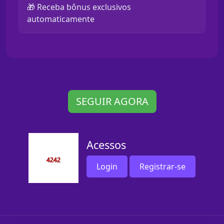
🎁 Receba bônus exclusivos
automaticamente
SEGUIR AGORA
Acessos
Login
Registrar-se