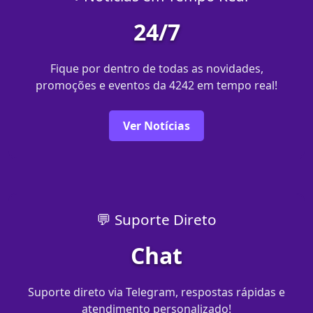
24/7
Fique por dentro de todas as novidades,
promoções e eventos da 4242 em tempo real!
Ver Notícias
💬 Suporte Direto
Chat
Suporte direto via Telegram, respostas rápidas e
atendimento personalizado!