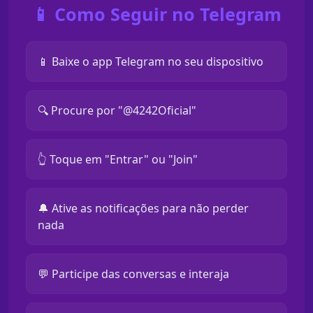
📱 Como Seguir no Telegram
📱 Baixe o app Telegram no seu dispositivo
🔍 Procure por "@4242Oficial"
👆 Toque em "Entrar" ou "Join"
🔔 Ative as notificações para não perder
nada
💬 Participe das conversas e interaja