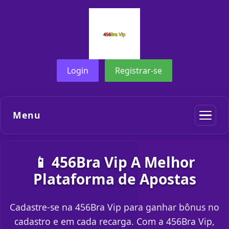
Login
Registrar-se
Menu
📱 456Bra Vip A Melhor
Plataforma de Apostas
Cadastre-se na 456Bra Vip para ganhar bônus no
cadastro e em cada recarga. Com a 456Bra Vip,