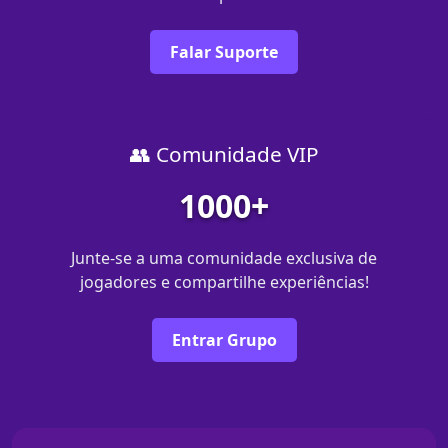
Falar Suporte
👥 Comunidade VIP
1000+
Junte-se a uma comunidade exclusiva de
jogadores e compartilhe experiências!
Entrar Grupo