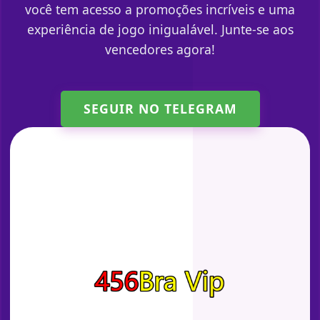
você tem acesso a promoções incríveis e uma
experiência de jogo inigualável. Junte-se aos
vencedores agora!
SEGUIR NO TELEGRAM