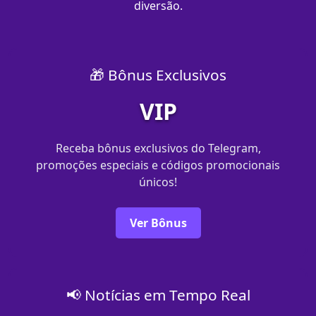
diversão.
🎁 Bônus Exclusivos
VIP
Receba bônus exclusivos do Telegram,
promoções especiais e códigos promocionais
únicos!
Ver Bônus
📢 Notícias em Tempo Real