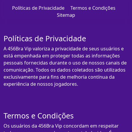
Políticas de Privacidade
Termos e Condições
Sitemap
Políticas de Privacidade
A 456Bra Vip valoriza a privacidade de seus usuários e
está empenhada em proteger todas as informações
pessoais fornecidas durante o uso de nossos canais de
comunicação. Todos os dados coletados são utilizados
exclusivamente para fins de melhoria contínua da
experiência de nossos jogadores.
Termos e Condições
Os usuários da 456Bra Vip concordam em respeitar