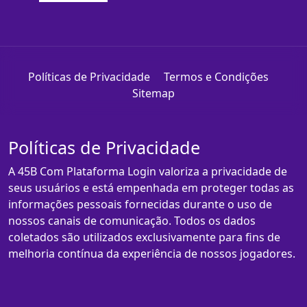
Políticas de Privacidade
Termos e Condições
Sitemap
Políticas de Privacidade
A 45B Com Plataforma Login valoriza a privacidade de
seus usuários e está empenhada em proteger todas as
informações pessoais fornecidas durante o uso de
nossos canais de comunicação. Todos os dados
coletados são utilizados exclusivamente para fins de
melhoria contínua da experiência de nossos jogadores.