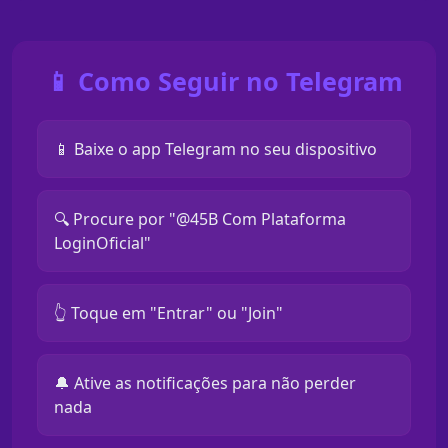
📱 Como Seguir no Telegram
📱 Baixe o app Telegram no seu dispositivo
🔍 Procure por "@45B Com Plataforma
LoginOficial"
👆 Toque em "Entrar" ou "Join"
🔔 Ative as notificações para não perder
nada