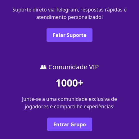
Suporte direto via Telegram, respostas rápidas e
atendimento personalizado!
Falar Suporte
👥 Comunidade VIP
1000+
Junte-se a uma comunidade exclusiva de
jogadores e compartilhe experiências!
Entrar Grupo