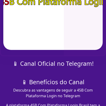
📱 Canal Oficial no Telegram!
📱 Benefícios do Canal
Descubra as vantagens de seguir a 45B Com
Plataforma Login no Telegram
A plataforma 45B Com Plataforma Login Brasil tem a