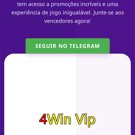
tem acesso a promoções incríveis e uma
experiência de jogo inigualável. Junte-se aos
vencedores agora!
SEGUIR NO TELEGRAM