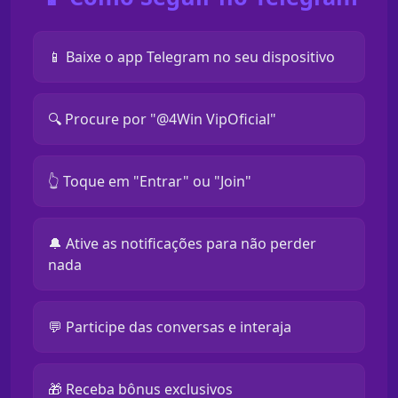
📱 Baixe o app Telegram no seu dispositivo
🔍 Procure por "@4Win VipOficial"
👆 Toque em "Entrar" ou "Join"
🔔 Ative as notificações para não perder
nada
💬 Participe das conversas e interaja
🎁 Receba bônus exclusivos