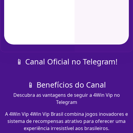
📱 Canal Oficial no Telegram!
📱 Benefícios do Canal
Descubra as vantagens de seguir a 4Win Vip no
Telegram
A 4Win Vip 4Win Vip Brasil combina jogos inovadores e
sistema de recompensas atrativo para oferecer uma
experiência irresistível aos brasileiros.