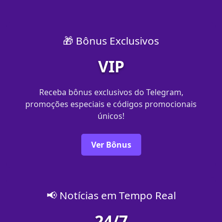
🎁 Bônus Exclusivos
VIP
Receba bônus exclusivos do Telegram,
promoções especiais e códigos promocionais
únicos!
Ver Bônus
📢 Notícias em Tempo Real
24/7