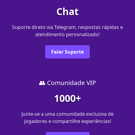
Chat
Suporte direto via Telegram, respostas rápidas e
atendimento personalizado!
Falar Suporte
👥 Comunidade VIP
1000+
Junte-se a uma comunidade exclusiva de
jogadores e compartilhe experiências!