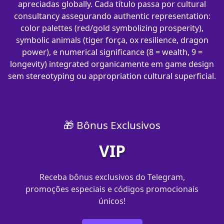
apreciadas globally. Cada título passa por cultural
consultancy assegurando authentic representation:
color palettes (red/gold symbolizing prosperity),
symbolic animals (tiger força, ox resilience, dragon
power), e numerical significance (8 = wealth, 9 =
longevity) integrated organicamente em game design
sem stereotyping ou appropriation cultural superficial.
🎁 Bônus Exclusivos
VIP
Receba bônus exclusivos do Telegram,
promoções especiais e códigos promocionais
únicos!