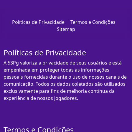
Políticas de Privacidade
Termos e Condições
Sitemap
Políticas de Privacidade
A 53Pg valoriza a privacidade de seus usuários e está
empenhada em proteger todas as informações
pessoais fornecidas durante o uso de nossos canais de
comunicação. Todos os dados coletados são utilizados
exclusivamente para fins de melhoria contínua da
experiência de nossos jogadores.
Termos e Condições