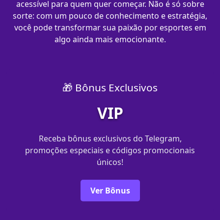
acessível para quem quer começar. Não é só sobre
sorte: com um pouco de conhecimento e estratégia,
você pode transformar sua paixão por esportes em
algo ainda mais emocionante.
🎁 Bônus Exclusivos
VIP
Receba bônus exclusivos do Telegram,
promoções especiais e códigos promocionais
únicos!
Ver Bônus