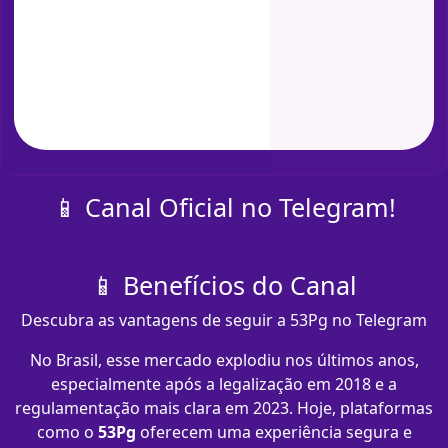
📱 Canal Oficial no Telegram!
📱 Benefícios do Canal
Descubra as vantagens de seguir a 53Pg no Telegram
No Brasil, esse mercado explodiu nos últimos anos,
especialmente após a legalização em 2018 e a
regulamentação mais clara em 2023. Hoje, plataformas
como o
53Pg
oferecem uma experiência segura e