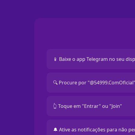
📱 Baixe o app Telegram no seu disp
🔍 Procure por "@54999.ComOficial
👆 Toque em "Entrar" ou "Join"
🔔 Ative as notificações para não p