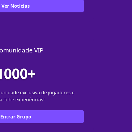
Ver Notícias
Comunidade VIP
1000+
unidade exclusiva de jogadores e
rtilhe experiências!
Entrar Grupo