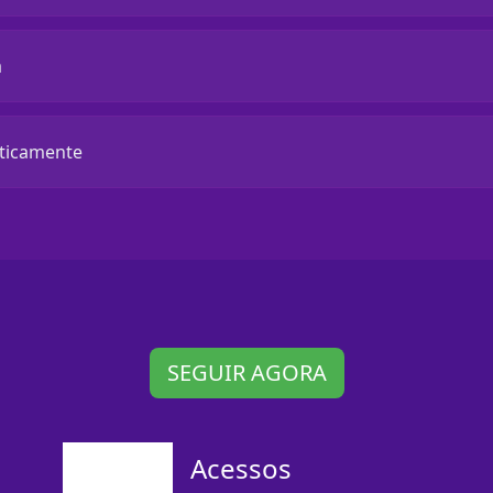
a
aticamente
SEGUIR AGORA
Acessos