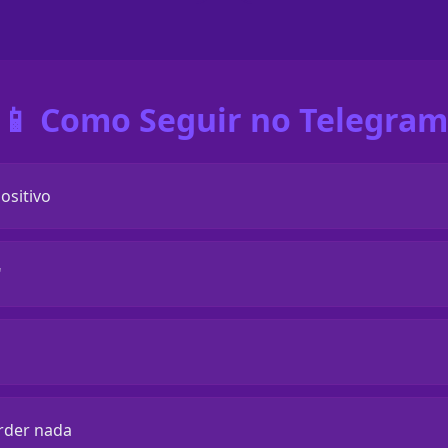
📱 Como Seguir no Telegram
ositivo
"
erder nada