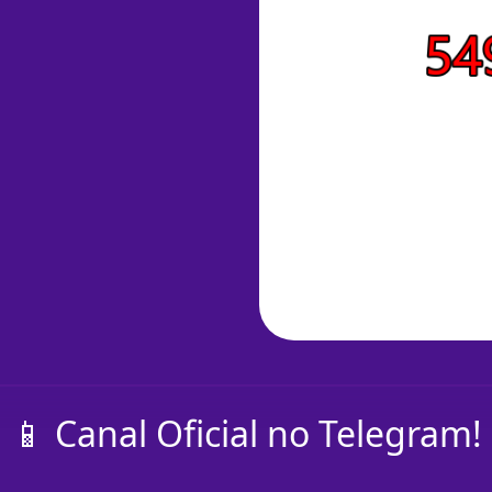
📱 Canal Oficial no Telegram!