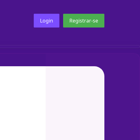
Login
Registrar-se