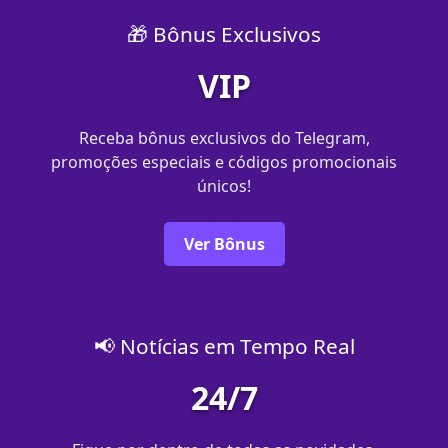
🎁 Bônus Exclusivos
VIP
Receba bônus exclusivos do Telegram,
promoções especiais e códigos promocionais
únicos!
Ver Bônus
📢 Notícias em Tempo Real
24/7