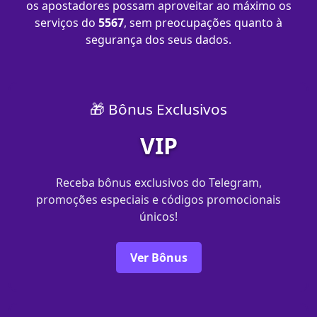
os apostadores possam aproveitar ao máximo os
serviços do
5567
, sem preocupações quanto à
segurança dos seus dados.
🎁 Bônus Exclusivos
VIP
Receba bônus exclusivos do Telegram,
promoções especiais e códigos promocionais
únicos!
Ver Bônus