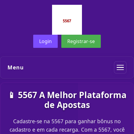
Login
Registrar-se
Menu
📱 5567 A Melhor Plataforma
de Apostas
Cadastre-se na 5567 para ganhar bônus no
cadastro e em cada recarga. Com a 5567, você