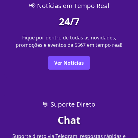
📢 Notícias em Tempo Real
24/7
Fique por dentro de todas as novidades,
promoções e eventos da 5567 em tempo real!
Ver Notícias
💬 Suporte Direto
Chat
Suporte direto via Telegram, respostas rápidas e