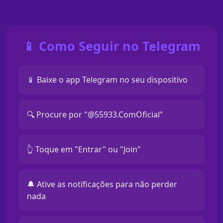
📱 Como Seguir no Telegram
📱 Baixe o app Telegram no seu dispositivo
🔍 Procure por "@55933.ComOficial"
👆 Toque em "Entrar" ou "Join"
🔔 Ative as notificações para não perder
nada