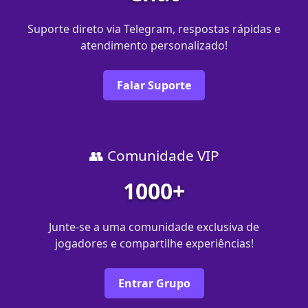
Suporte direto via Telegram, respostas rápidas e
atendimento personalizado!
Falar Suporte
👥 Comunidade VIP
1000+
Junte-se a uma comunidade exclusiva de
jogadores e compartilhe experiências!
Entrar Grupo