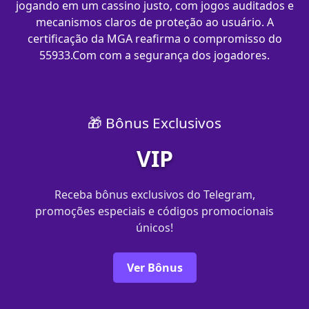
jogando em um cassino justo, com jogos auditados e
mecanismos claros de proteção ao usuário. A
certificação da MGA reafirma o compromisso do
55933.Com com a segurança dos jogadores.
🎁 Bônus Exclusivos
VIP
Receba bônus exclusivos do Telegram,
promoções especiais e códigos promocionais
únicos!
Ver Bônus