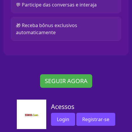
💬 Participe das conversas e interaja
🎁 Receba bônus exclusivos
automaticamente
SEGUIR AGORA
Acessos
Login
Registrar-se