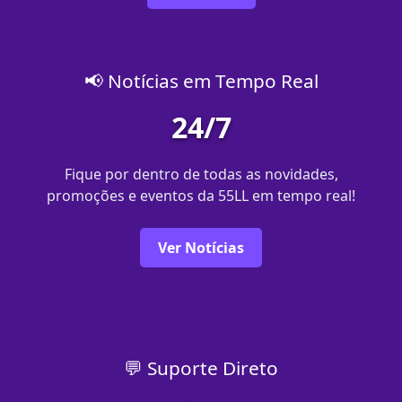
📢 Notícias em Tempo Real
24/7
Fique por dentro de todas as novidades,
promoções e eventos da 55LL em tempo real!
Ver Notícias
💬 Suporte Direto