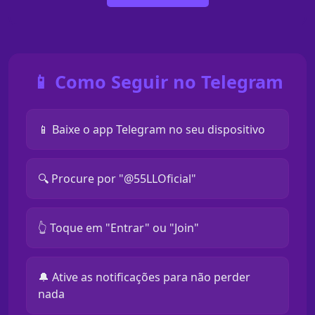
📱 Como Seguir no Telegram
📱 Baixe o app Telegram no seu dispositivo
🔍 Procure por "@55LLOficial"
👆 Toque em "Entrar" ou "Join"
🔔 Ative as notificações para não perder
nada