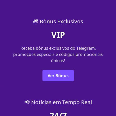
🎁 Bônus Exclusivos
VIP
Receba bônus exclusivos do Telegram,
promoções especiais e códigos promocionais
únicos!
Ver Bônus
📢 Notícias em Tempo Real
24/7