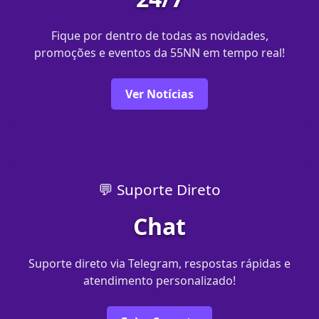
Fique por dentro de todas as novidades,
promoções e eventos da 55NN em tempo real!
Ver Notícias
💬 Suporte Direto
Chat
Suporte direto via Telegram, respostas rápidas e
atendimento personalizado!