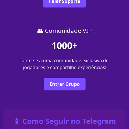
Falar Suporte
👥 Comunidade VIP
1000+
Junte-se a uma comunidade exclusiva de
jogadores e compartilhe experiências!
Entrar Grupo
📱 Como Seguir no Telegram