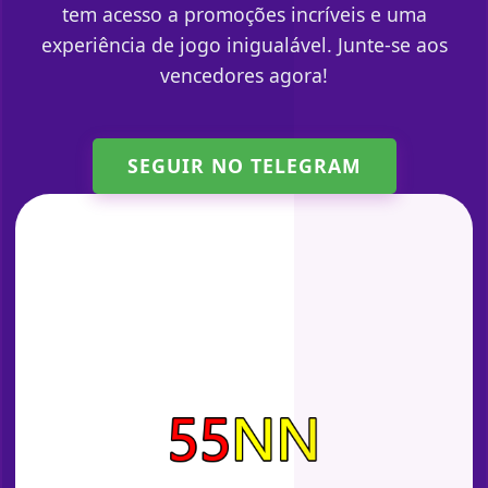
tem acesso a promoções incríveis e uma
experiência de jogo inigualável. Junte-se aos
vencedores agora!
SEGUIR NO TELEGRAM