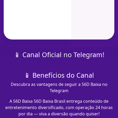
📱 Canal Oficial no Telegram!
📱 Benefícios do Canal
Descubra as vantagens de seguir a 56D Baixa no
Telegram
A 56D Baixa 56D Baixa Brasil entrega conteúdo de
entretenimento diversificado, com operação 24 horas
por dia — viva a diversão quando quiser!