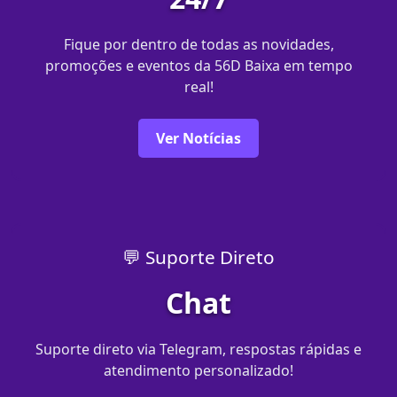
Fique por dentro de todas as novidades,
promoções e eventos da 56D Baixa em tempo
real!
Ver Notícias
💬 Suporte Direto
Chat
Suporte direto via Telegram, respostas rápidas e
atendimento personalizado!