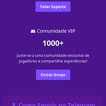
Falar Suporte
👥 Comunidade VIP
1000+
Junte-se a uma comunidade exclusiva de
jogadores e compartilhe experiências!
Entrar Grupo
📱 Como Seguir no Telegram