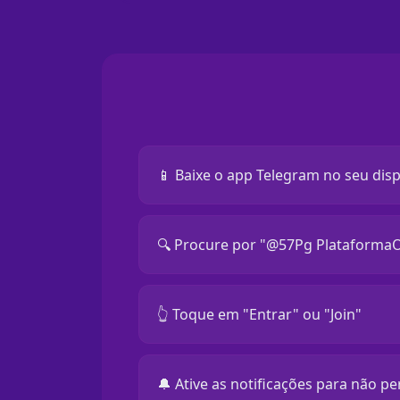
📱 Baixe o app Telegram no seu disp
🔍 Procure por "@57Pg PlataformaOf
👆 Toque em "Entrar" ou "Join"
🔔 Ative as notificações para não p