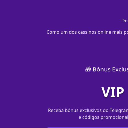
De
Como um dos cassinos online mais po
🎁 Bônus Exclu
VIP
Receba bônus exclusivos do Telegra
e códigos promocionai