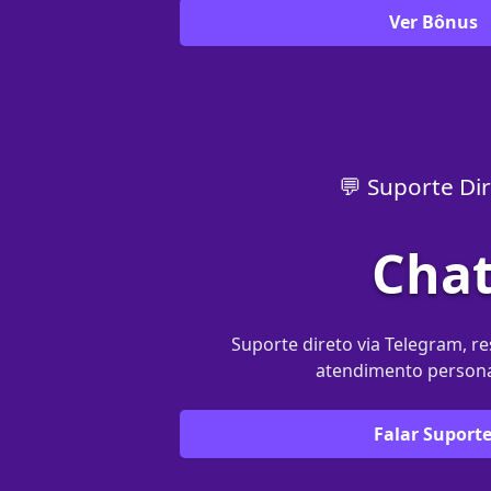
Ver Bônus
💬 Suporte Di
Cha
Suporte direto via Telegram, r
atendimento persona
Falar Suport