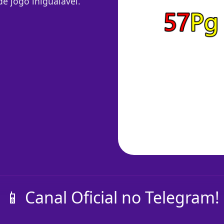
e jogo inigualável.
📱 Canal Oficial no Telegram!