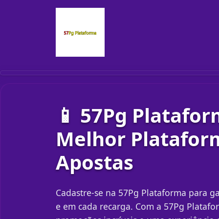
📱 57Pg Platafor
Melhor Platafor
Apostas
Cadastre-se na 57Pg Plataforma para g
e em cada recarga. Com a 57Pg Platafo