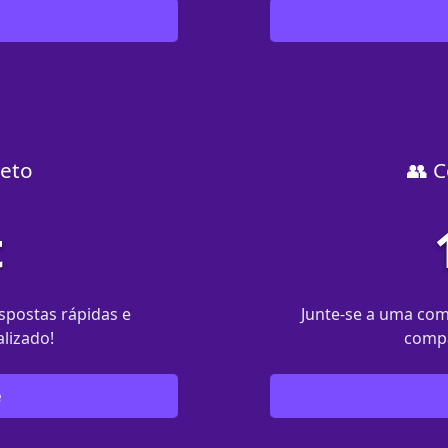
reto
👥 
t
espostas rápidas e
Junte-se a uma com
lizado!
compa
e