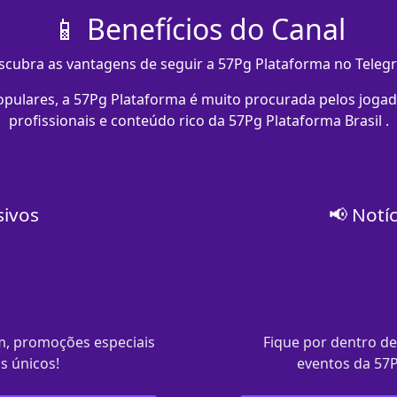
📱 Benefícios do Canal
scubra as vantagens de seguir a 57Pg Plataforma no Teleg
pulares, a 57Pg Plataforma é muito procurada pelos jogado
profissionais e conteúdo rico da 57Pg Plataforma Brasil .
sivos
📢 Notí
m, promoções especiais
Fique por dentro d
s únicos!
eventos da 57