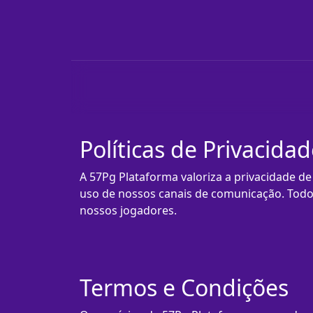
Políticas de Privacida
A 57Pg Plataforma valoriza a privacidade d
uso de nossos canais de comunicação. Todos
nossos jogadores.
Termos e Condições