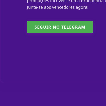
promoções incríveis e uma experiência d
Junte-se aos vencedores agora!
SEGUIR NO TELEGRAM