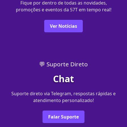
Fique por dentro de todas as novidades,
promoções e eventos da 57T em tempo real!
Ver Notícias
💬 Suporte Direto
Chat
Suporte direto via Telegram, respostas rápidas e
atendimento personalizado!
Falar Suporte