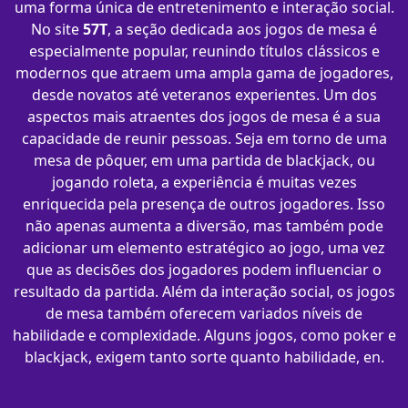
uma forma única de entretenimento e interação social.
No site
57T
, a seção dedicada aos jogos de mesa é
especialmente popular, reunindo títulos clássicos e
modernos que atraem uma ampla gama de jogadores,
desde novatos até veteranos experientes. Um dos
aspectos mais atraentes dos jogos de mesa é a sua
capacidade de reunir pessoas. Seja em torno de uma
mesa de pôquer, em uma partida de blackjack, ou
jogando roleta, a experiência é muitas vezes
enriquecida pela presença de outros jogadores. Isso
não apenas aumenta a diversão, mas também pode
adicionar um elemento estratégico ao jogo, uma vez
que as decisões dos jogadores podem influenciar o
resultado da partida. Além da interação social, os jogos
de mesa também oferecem variados níveis de
habilidade e complexidade. Alguns jogos, como poker e
blackjack, exigem tanto sorte quanto habilidade, en.