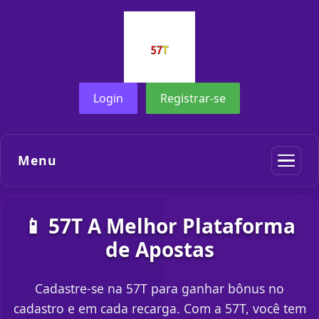
Login
Registrar-se
Menu
📱 57T A Melhor Plataforma
de Apostas
Cadastre-se na 57T para ganhar bônus no
cadastro e em cada recarga. Com a 57T, você tem