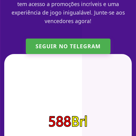
tem acesso a promoções incríveis e uma
experiência de jogo inigualável. Junte-se aos
vencedores agora!
SEGUIR NO TELEGRAM