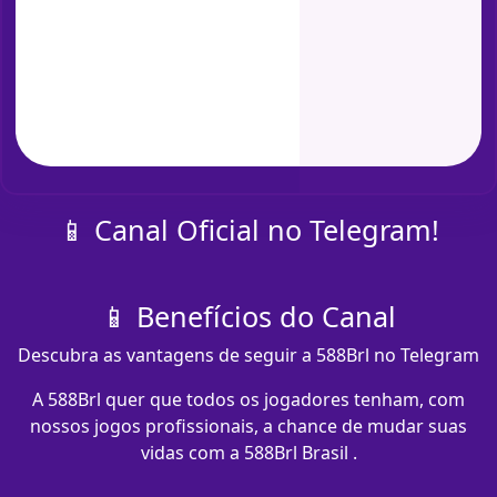
📱 Canal Oficial no Telegram!
📱 Benefícios do Canal
Descubra as vantagens de seguir a 588Brl no Telegram
A 588Brl quer que todos os jogadores tenham, com
nossos jogos profissionais, a chance de mudar suas
vidas com a 588Brl Brasil .