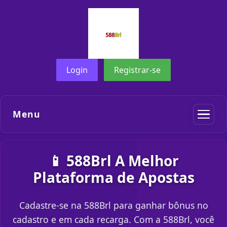
Login
Registrar-se
Menu
📱 588Brl A Melhor
Plataforma de Apostas
Cadastre-se na 588Brl para ganhar bônus no
cadastro e em cada recarga. Com a 588Brl, você