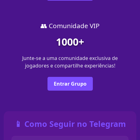
👥 Comunidade VIP
1000+
Junte-se a uma comunidade exclusiva de
jogadores e compartilhe experiências!
Entrar Grupo
📱 Como Seguir no Telegram