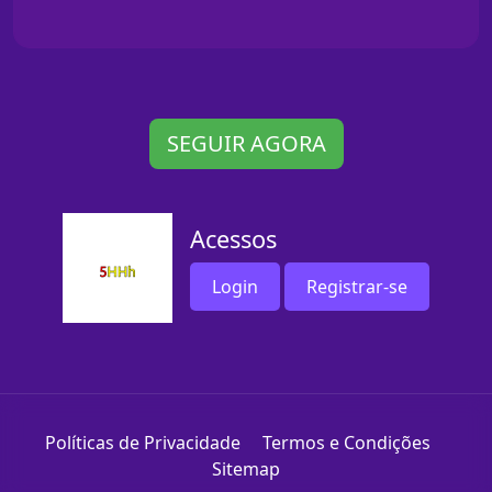
SEGUIR AGORA
Acessos
Login
Registrar-se
Políticas de Privacidade
Termos e Condições
Sitemap