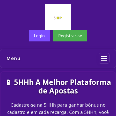
Login
Registrar-se
Menu
📱 5HHh A Melhor Plataforma
de Apostas
Cadastre-se na 5HHh para ganhar bônus no
cadastro e em cada recarga. Com a 5HHh, você