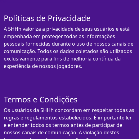
Políticas de Privacidade
A 5HHh valoriza a privacidade de seus usuários e está
empenhada em proteger todas as informações
pessoais fornecidas durante o uso de nossos canais de
comunicação. Todos os dados coletados são utilizados
exclusivamente para fins de melhoria contínua da
experiência de nossos jogadores.
Termos e Condições
Os usuários da 5HHh concordam em respeitar todas as
regras e regulamentos estabelecidos. É importante ler
e entender todos os termos antes de participar de
nossos canais de comunicação. A violação destes