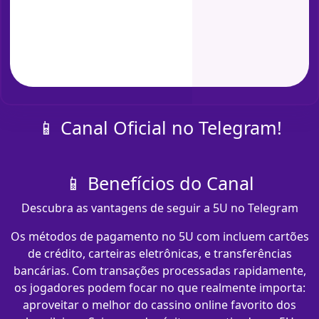
📱 Canal Oficial no Telegram!
📱 Benefícios do Canal
Descubra as vantagens de seguir a 5U no Telegram
Os métodos de pagamento no 5U com​ incluem cartões
de crédito, carteiras eletrônicas, e transferências
bancárias. Com transações processadas rapidamente,
os jogadores podem focar no que realmente importa:
aproveitar o melhor do cassino online favorito dos