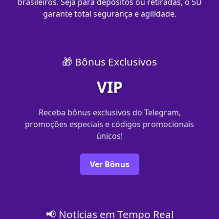
brasileiros. Seja para depósitos ou retiradas, o 5U
garante total segurança e agilidade.
🎁 Bônus Exclusivos
VIP
Receba bônus exclusivos do Telegram,
promoções especiais e códigos promocionais
únicos!
Ver Bônus
📢 Notícias em Tempo Real