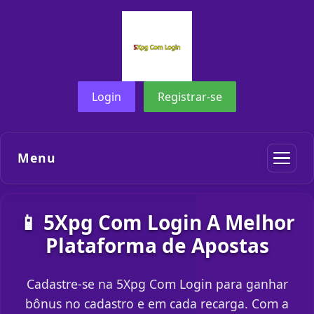
Login
Registrar-se
Menu
📱 5Xpg Com Login A Melhor
Plataforma de Apostas
Cadastre-se na 5Xpg Com Login para ganhar
bônus no cadastro e em cada recarga. Com a