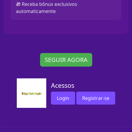
🎁 Receba bônus exclusivos
automaticamente
SEGUIR AGORA
Acessos
Login
Registrar-se