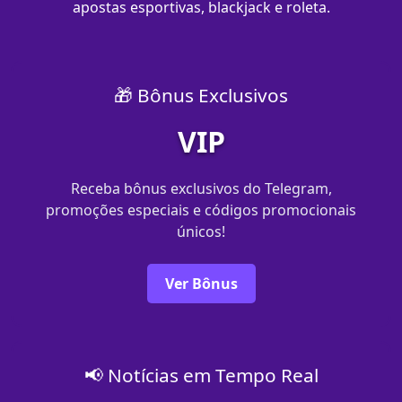
apostas esportivas, blackjack e roleta.
🎁 Bônus Exclusivos
VIP
Receba bônus exclusivos do Telegram,
promoções especiais e códigos promocionais
únicos!
Ver Bônus
📢 Notícias em Tempo Real