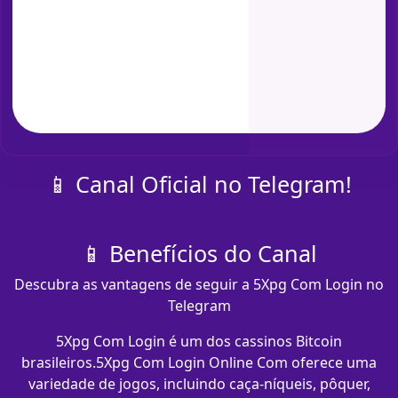
📱 Canal Oficial no Telegram!
📱 Benefícios do Canal
Descubra as vantagens de seguir a 5Xpg Com Login no
Telegram
5Xpg Com Login é um dos cassinos Bitcoin
brasileiros.5Xpg Com Login Online Com oferece uma
variedade de jogos, incluindo caça-níqueis, pôquer,