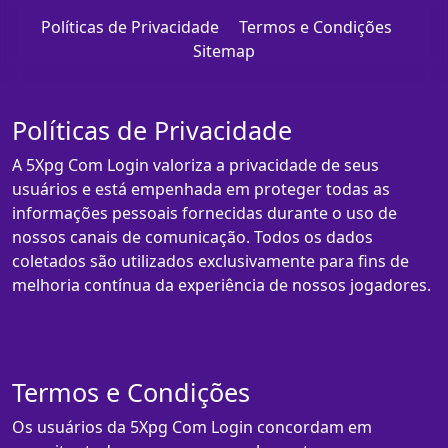
Políticas de Privacidade
Termos e Condições
Sitemap
Políticas de Privacidade
A 5Xpg Com Login valoriza a privacidade de seus
usuários e está empenhada em proteger todas as
informações pessoais fornecidas durante o uso de
nossos canais de comunicação. Todos os dados
coletados são utilizados exclusivamente para fins de
melhoria contínua da experiência de nossos jogadores.
Termos e Condições
Os usuários da 5Xpg Com Login concordam em