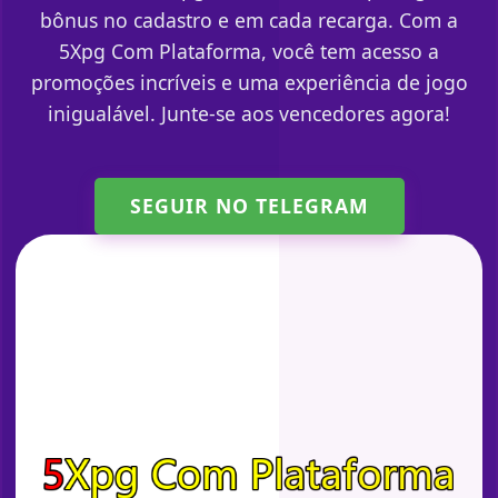
bônus no cadastro e em cada recarga. Com a
5Xpg Com Plataforma, você tem acesso a
promoções incríveis e uma experiência de jogo
inigualável. Junte-se aos vencedores agora!
SEGUIR NO TELEGRAM