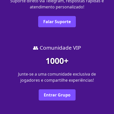
Suporte direto via Telegram, respostas rápidas e
atendimento personalizado!
Falar Suporte
👥 Comunidade VIP
1000+
Junte-se a uma comunidade exclusiva de
jogadores e compartilhe experiências!
Entrar Grupo