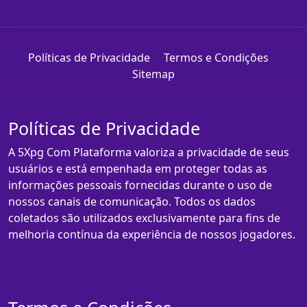
Políticas de Privacidade
Termos e Condições
Sitemap
Políticas de Privacidade
A 5Xpg Com Plataforma valoriza a privacidade de seus
usuários e está empenhada em proteger todas as
informações pessoais fornecidas durante o uso de
nossos canais de comunicação. Todos os dados
coletados são utilizados exclusivamente para fins de
melhoria contínua da experiência de nossos jogadores.