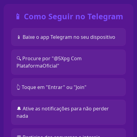
📱 Como Seguir no Telegram
📱 Baixe o app Telegram no seu dispositivo
🔍 Procure por "@5Xpg Com
PlataformaOficial"
👆 Toque em "Entrar" ou "Join"
🔔 Ative as notificações para não perder
nada