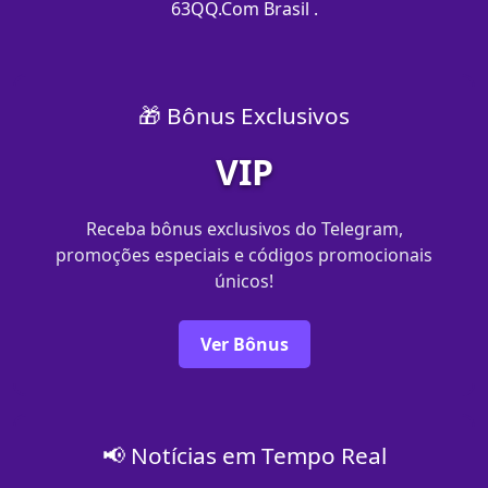
63QQ.Com Brasil .
🎁 Bônus Exclusivos
VIP
Receba bônus exclusivos do Telegram,
promoções especiais e códigos promocionais
únicos!
Ver Bônus
📢 Notícias em Tempo Real