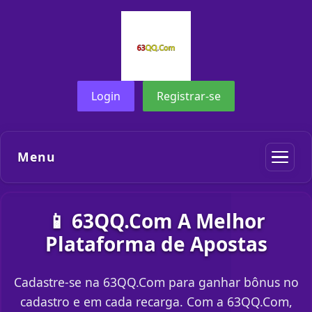
Login
Registrar-se
Menu
📱 63QQ.Com A Melhor
Plataforma de Apostas
Cadastre-se na 63QQ.Com para ganhar bônus no
cadastro e em cada recarga. Com a 63QQ.Com,