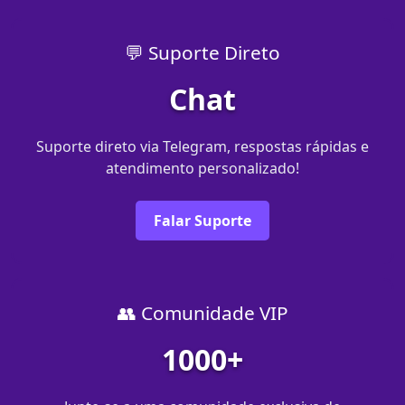
💬 Suporte Direto
Chat
Suporte direto via Telegram, respostas rápidas e
atendimento personalizado!
Falar Suporte
👥 Comunidade VIP
1000+