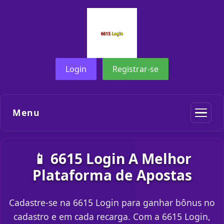
Login
Registrar-se
Menu
📱 6615 Login A Melhor
Plataforma de Apostas
Cadastre-se na 6615 Login para ganhar bônus no
cadastro e em cada recarga. Com a 6615 Login,