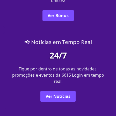
únicos!
Ver Bônus
📢 Notícias em Tempo Real
24/7
Fique por dentro de todas as novidades,
promoções e eventos da 6615 Login em tempo
real!
Ver Notícias