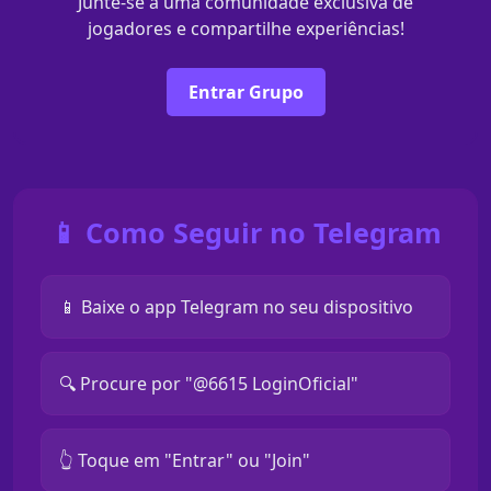
Junte-se a uma comunidade exclusiva de
jogadores e compartilhe experiências!
Entrar Grupo
📱 Como Seguir no Telegram
📱 Baixe o app Telegram no seu dispositivo
🔍 Procure por "@6615 LoginOficial"
👆 Toque em "Entrar" ou "Join"