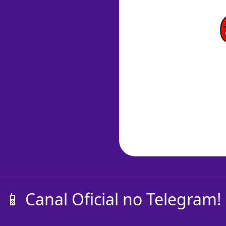
📱 Canal Oficial no Telegram!