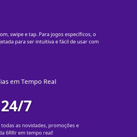
, swipe e tap. Para jogos específicos, o
ada para ser intuitiva e fácil de usar com
cias em Tempo Real
24/7
e todas as novidades, promoções e
da 6RRr em tempo real!