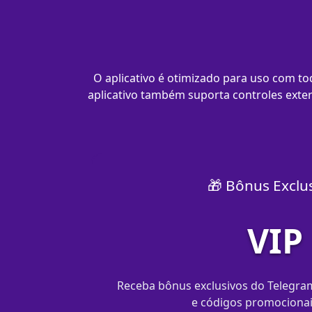
O aplicativo é otimizado para uso com t
aplicativo também suporta controles exter
🎁 Bônus Exclu
VIP
Receba bônus exclusivos do Telegra
e códigos promocionai