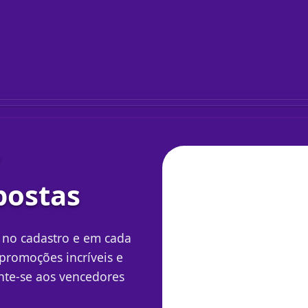
postas
 no cadastro e em cada
promoções incríveis e
unte-se aos vencedores