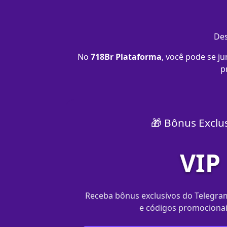
Des
No
718Br Plataforma
, você pode se j
p
🎁 Bônus Exclu
VIP
Receba bônus exclusivos do Telegra
e códigos promocionai