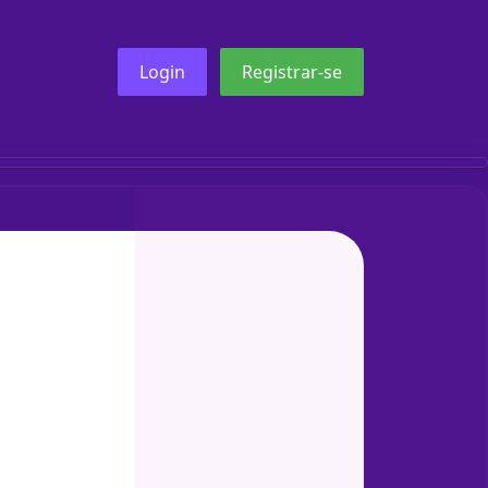
Login
Registrar-se