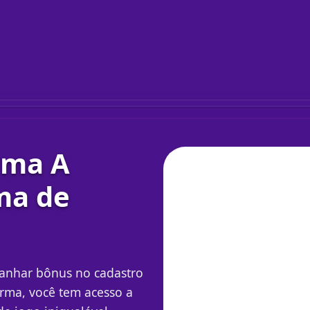
rma A
ma de
ganhar bônus no cadastro
rma, você tem acesso a