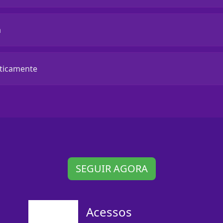
a
aticamente
SEGUIR AGORA
Acessos