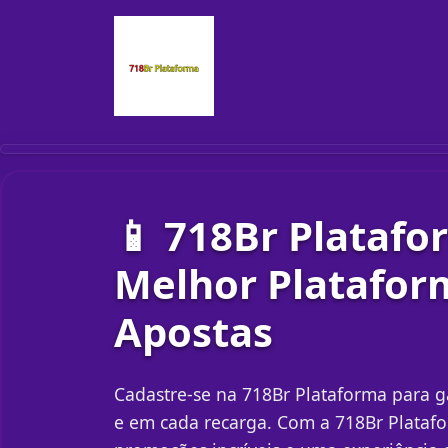
📱 718Br Platafo
Melhor Platafor
Apostas
Cadastre-se na 718Br Plataforma para 
e em cada recarga. Com a 718Br Platafo