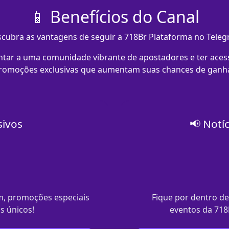
📱 Benefícios do Canal
cubra as vantagens de seguir a 718Br Plataforma no Tele
untar a uma comunidade vibrante de apostadores e ter aces
romoções exclusivas que aumentam suas chances de ganha
sivos
📢 Notí
m, promoções especiais
Fique por dentro d
s únicos!
eventos da 718