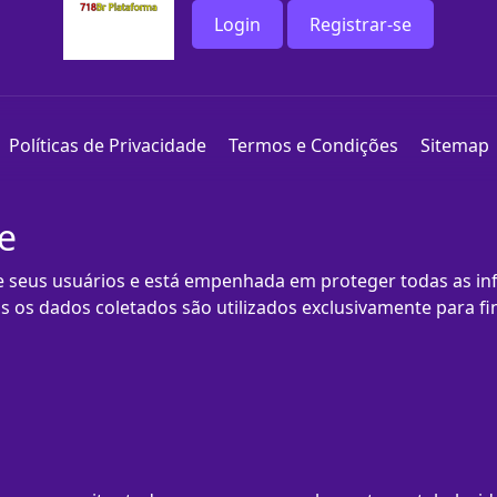
Login
Registrar-se
Políticas de Privacidade
Termos e Condições
Sitemap
de
de seus usuários e está empenhada em proteger todas as i
 os dados coletados são utilizados exclusivamente para fi