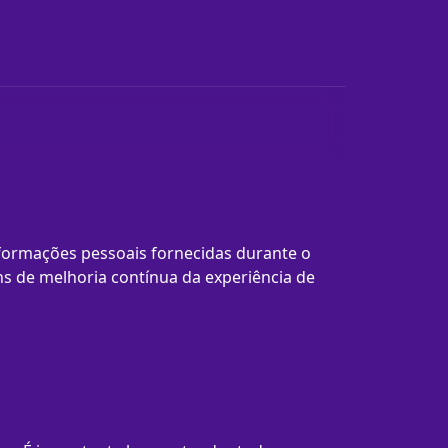
nformações pessoais fornecidas durante o
ns de melhoria contínua da experiência de