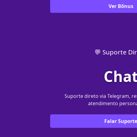
Ver Bônus
💬 Suporte Di
Cha
Suporte direto via Telegram, r
atendimento persona
Falar Suport