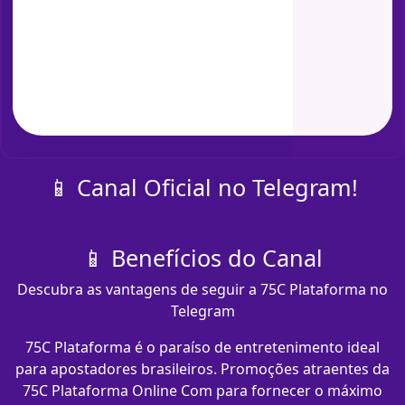
📱 Canal Oficial no Telegram!
📱 Benefícios do Canal
Descubra as vantagens de seguir a 75C Plataforma no
Telegram
75C Plataforma é o paraíso de entretenimento ideal
para apostadores brasileiros. Promoções atraentes da
75C Plataforma Online Com para fornecer o máximo