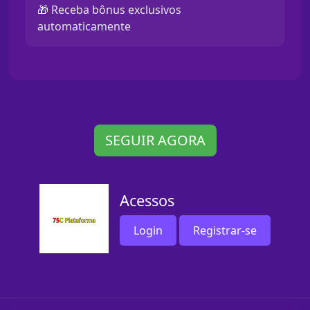
🎁 Receba bônus exclusivos
automaticamente
SEGUIR AGORA
Acessos
Login
Registrar-se