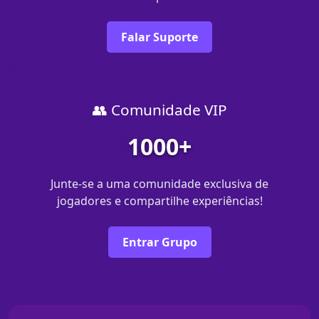
Falar Suporte
👥 Comunidade VIP
1000+
Junte-se a uma comunidade exclusiva de
jogadores e compartilhe experiências!
Entrar Grupo