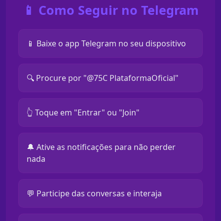
📱 Como Seguir no Telegram
📱 Baixe o app Telegram no seu dispositivo
🔍 Procure por "@75C PlataformaOficial"
👆 Toque em "Entrar" ou "Join"
🔔 Ative as notificações para não perder
nada
💬 Participe das conversas e interaja