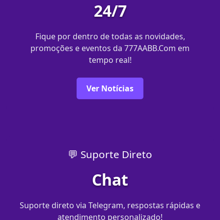
24/7
Fique por dentro de todas as novidades,
promoções e eventos da 777AABB.Com em
tempo real!
Ver Notícias
💬 Suporte Direto
Chat
Suporte direto via Telegram, respostas rápidas e
atendimento personalizado!