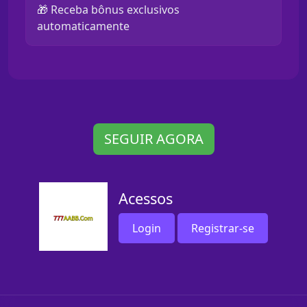
🎁 Receba bônus exclusivos
automaticamente
SEGUIR AGORA
Acessos
Login
Registrar-se