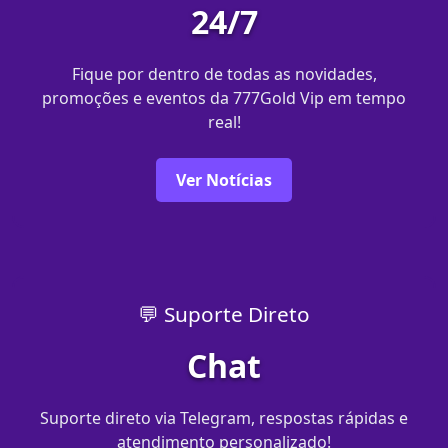
24/7
Fique por dentro de todas as novidades,
promoções e eventos da 777Gold Vip em tempo
real!
Ver Notícias
💬 Suporte Direto
Chat
Suporte direto via Telegram, respostas rápidas e
atendimento personalizado!