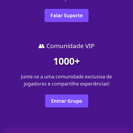
Falar Suporte
👥 Comunidade VIP
1000+
Junte-se a uma comunidade exclusiva de
jogadores e compartilhe experiências!
Entrar Grupo