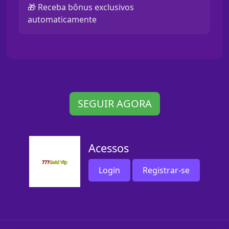
🎁 Receba bônus exclusivos
automaticamente
SEGUIR AGORA
Acessos
Login
Registrar-se