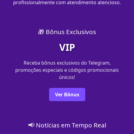
profissionalmente com atendimento atencioso.
🎁 Bônus Exclusivos
VIP
Receba bônus exclusivos do Telegram,
promoções especiais e códigos promocionais
únicos!
Ver Bônus
📢 Notícias em Tempo Real