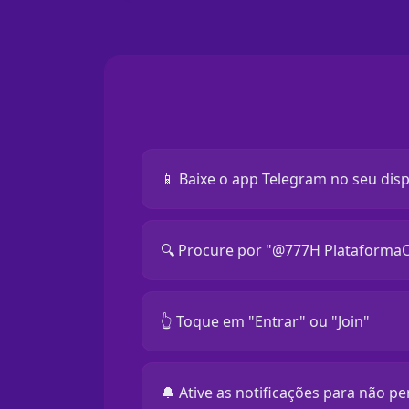
📱 Baixe o app Telegram no seu disp
🔍 Procure por "@777H PlataformaOf
👆 Toque em "Entrar" ou "Join"
🔔 Ative as notificações para não p