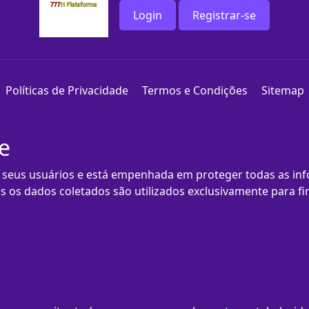
Login
Registrar-se
Políticas de Privacidade
Termos e Condições
Sitemap
de
e seus usuários e está empenhada em proteger todas as in
 os dados coletados são utilizados exclusivamente para fi