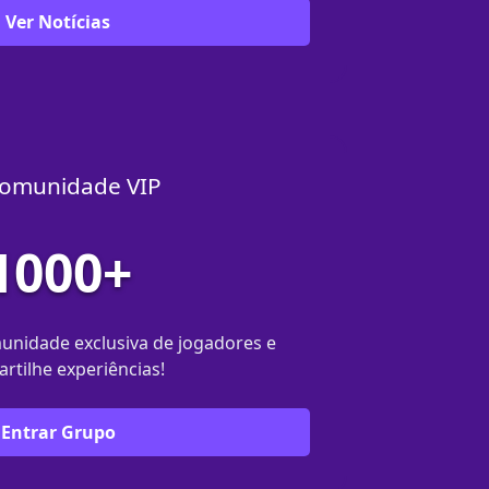
Ver Notícias
Comunidade VIP
1000+
unidade exclusiva de jogadores e
rtilhe experiências!
Entrar Grupo