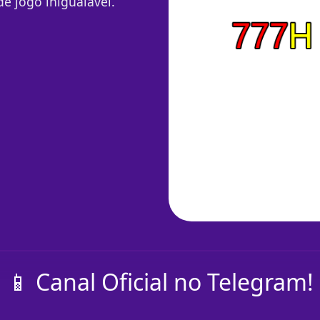
e jogo inigualável.
📱 Canal Oficial no Telegram!