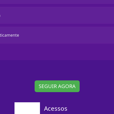
a
aticamente
SEGUIR AGORA
Acessos