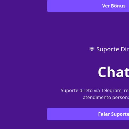
Ver Bônus
💬 Suporte Di
Cha
Suporte direto via Telegram, r
atendimento persona
Falar Suport