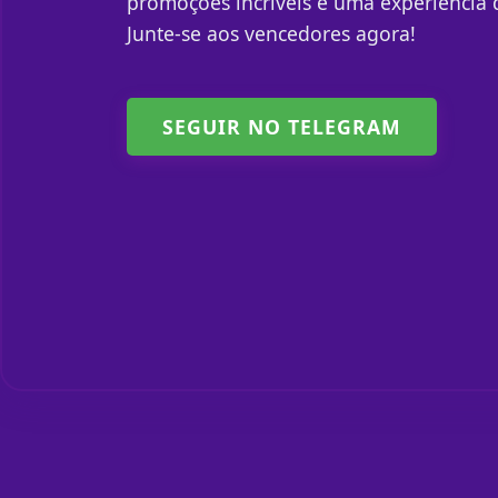
promoções incríveis e uma experiência d
Junte-se aos vencedores agora!
SEGUIR NO TELEGRAM