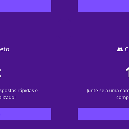
reto
👥 
t
espostas rápidas e
Junte-se a uma com
lizado!
compa
e