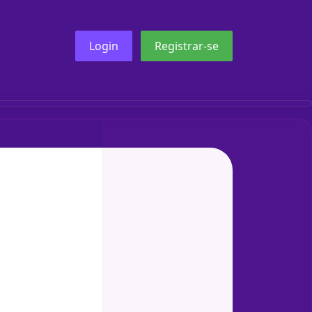
Login
Registrar-se