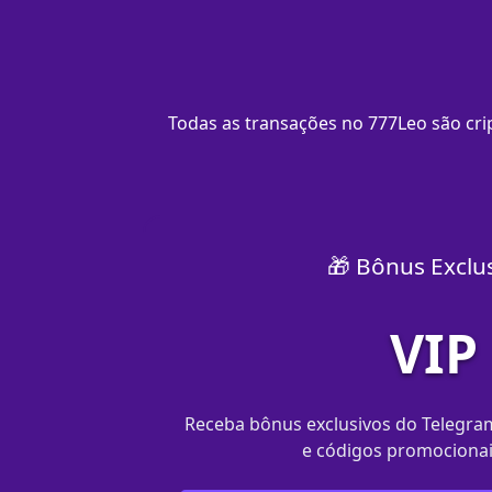
Todas as transações no 777Leo são cri
🎁 Bônus Exclu
VIP
Receba bônus exclusivos do Telegra
e códigos promocionai