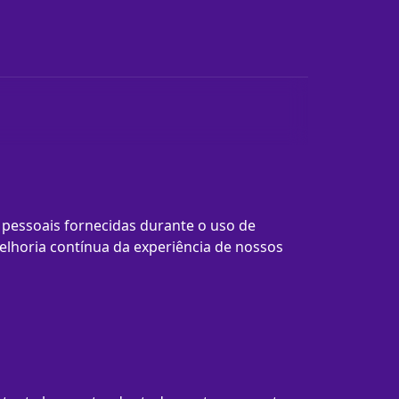
 pessoais fornecidas durante o uso de
elhoria contínua da experiência de nossos