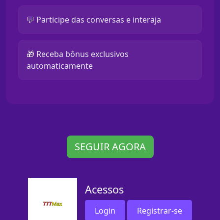
💬 Participe das conversas e interaja
🎁 Receba bônus exclusivos
automaticamente
SEGUIR AGORA
Acessos
Login
Registrar-se