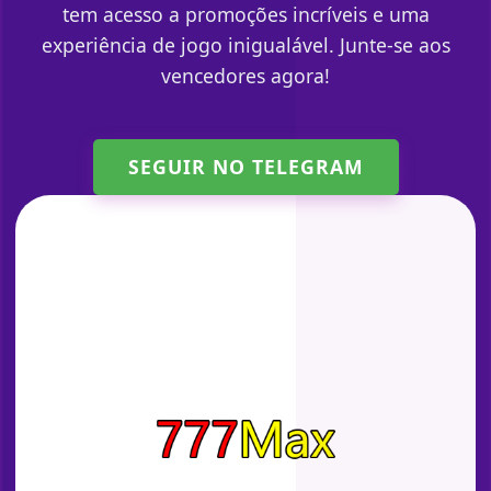
tem acesso a promoções incríveis e uma
experiência de jogo inigualável. Junte-se aos
vencedores agora!
SEGUIR NO TELEGRAM