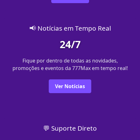
📢 Notícias em Tempo Real
24/7
Fique por dentro de todas as novidades,
promoções e eventos da 777Max em tempo real!
Ver Notícias
💬 Suporte Direto