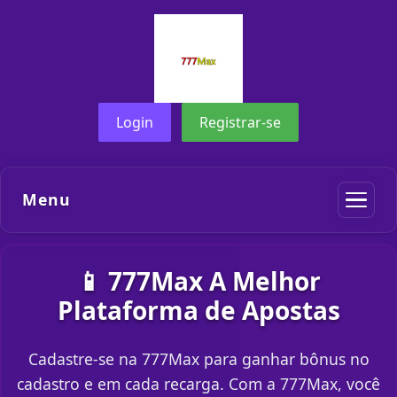
Login
Registrar-se
Menu
📱 777Max A Melhor
Plataforma de Apostas
Cadastre-se na 777Max para ganhar bônus no
cadastro e em cada recarga. Com a 777Max, você