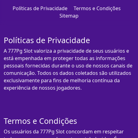
Políticas de Privacidade
Termos e Condições
Sitemap
Políticas de Privacidade
A 777Pg Slot valoriza a privacidade de seus usuários e
está empenhada em proteger todas as informações
pessoais fornecidas durante o uso de nossos canais de
comunicação. Todos os dados coletados são utilizados
exclusivamente para fins de melhoria contínua da
experiência de nossos jogadores.
Termos e Condições
Os usuários da 777Pg Slot concordam em respeitar