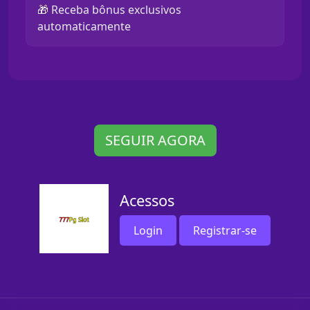
🎁 Receba bônus exclusivos
automaticamente
SEGUIR AGORA
Acessos
Login
Registrar-se