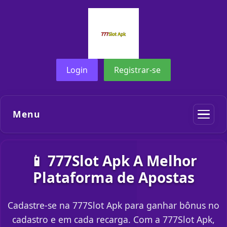
Login
Registrar-se
Menu
📱 777Slot Apk A Melhor
Plataforma de Apostas
Cadastre-se na 777Slot Apk para ganhar bônus no
cadastro e em cada recarga. Com a 777Slot Apk,