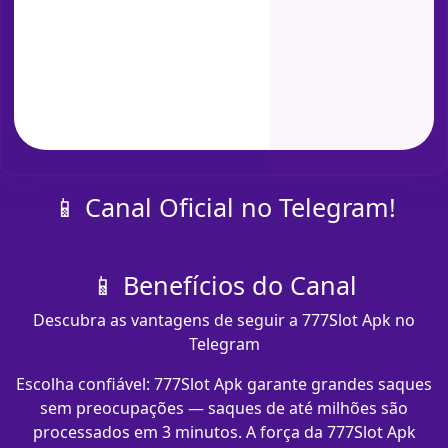
📱 Canal Oficial no Telegram!
📱 Benefícios do Canal
Descubra as vantagens de seguir a 777Slot Apk no
Telegram
Escolha confiável: 777Slot Apk garante grandes saques
sem preocupações — saques de até milhões são
processados em 3 minutos. A força da 777Slot Apk