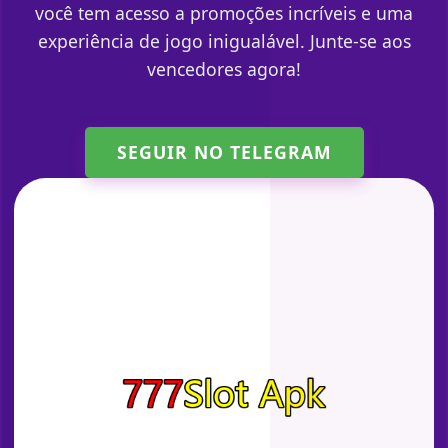
você tem acesso a promoções incríveis e uma
experiência de jogo inigualável. Junte-se aos
vencedores agora!
SEGUIR NO TELEGRAM