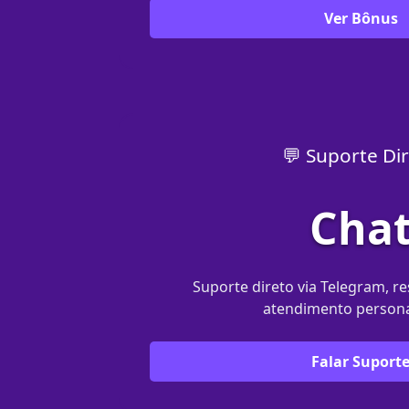
Ver Bônus
💬 Suporte Di
Cha
Suporte direto via Telegram, r
atendimento persona
Falar Suport