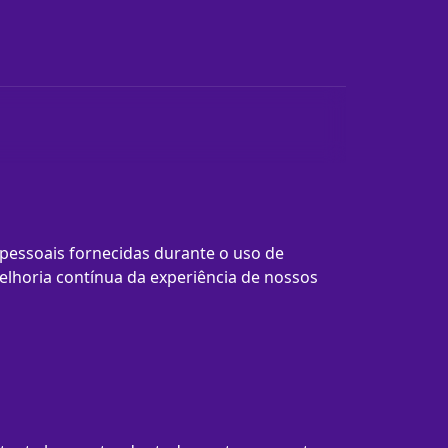
pessoais fornecidas durante o uso de
elhoria contínua da experiência de nossos