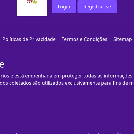
Login
Registrar-se
Políticas de Privacidade
Termos e Condições
Sitemap
de
uários e está empenhada em proteger todas as informações 
os coletados são utilizados exclusivamente para fins de m