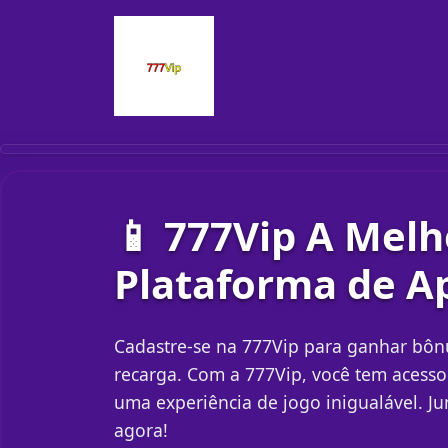
📱 777Vip A Melh
Plataforma de A
Cadastre-se na 777Vip para ganhar bôn
recarga. Com a 777Vip, você tem acesso
uma experiência de jogo inigualável. J
agora!