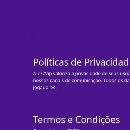
Políticas de Privacida
A 777Vip valoriza a privacidade de seus us
nossos canais de comunicação. Todos os dad
jogadores.
Termos e Condições