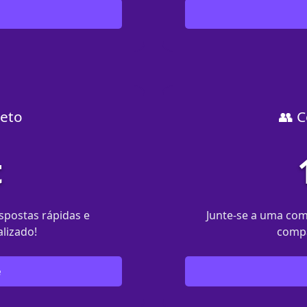
reto
👥 
t
espostas rápidas e
Junte-se a uma com
lizado!
compa
e