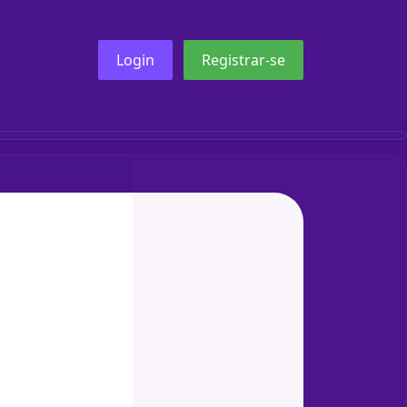
Login
Registrar-se