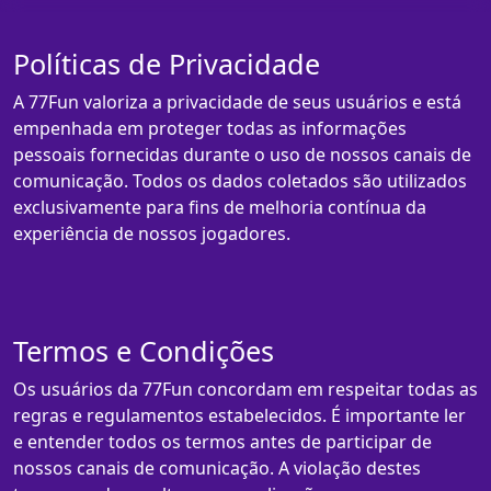
Políticas de Privacidade
A 77Fun valoriza a privacidade de seus usuários e está
empenhada em proteger todas as informações
pessoais fornecidas durante o uso de nossos canais de
comunicação. Todos os dados coletados são utilizados
exclusivamente para fins de melhoria contínua da
experiência de nossos jogadores.
Termos e Condições
Os usuários da 77Fun concordam em respeitar todas as
regras e regulamentos estabelecidos. É importante ler
e entender todos os termos antes de participar de
nossos canais de comunicação. A violação destes