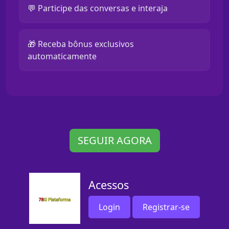
💬 Participe das conversas e interaja
🎁 Receba bônus exclusivos
automaticamente
SEGUIR AGORA
Acessos
Login
Registrar-se