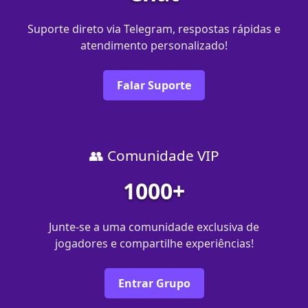
Suporte direto via Telegram, respostas rápidas e
atendimento personalizado!
Falar Suporte
👥 Comunidade VIP
1000+
Junte-se a uma comunidade exclusiva de
jogadores e compartilhe experiências!
Entrar Grupo