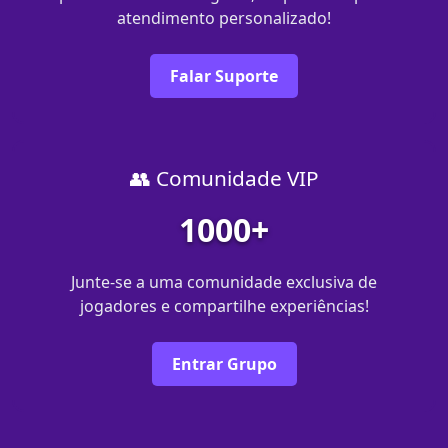
atendimento personalizado!
Falar Suporte
👥 Comunidade VIP
1000+
Junte-se a uma comunidade exclusiva de
jogadores e compartilhe experiências!
Entrar Grupo