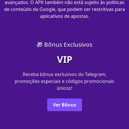
avançados. O APK também não está sujeito às políticas
de conteúdo da Google, que podem ser restritivas para
aplicativos de apostas.
🎁 Bônus Exclusivos
VIP
Receba bônus exclusivos do Telegram,
promoções especiais e códigos promocionais
únicos!
Ver Bônus