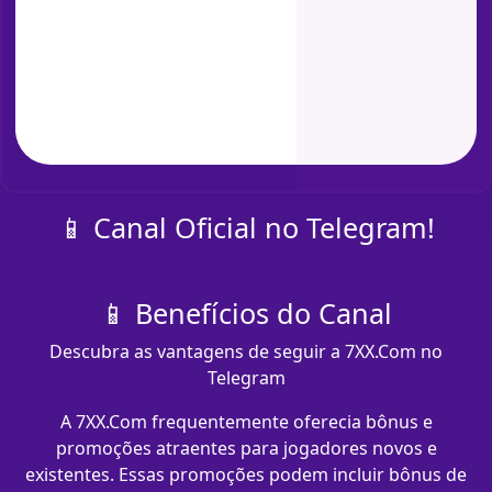
📱 Canal Oficial no Telegram!
📱 Benefícios do Canal
Descubra as vantagens de seguir a 7XX.Com no
Telegram
A 7XX.Com frequentemente oferecia bônus e
promoções atraentes para jogadores novos e
existentes. Essas promoções podem incluir bônus de