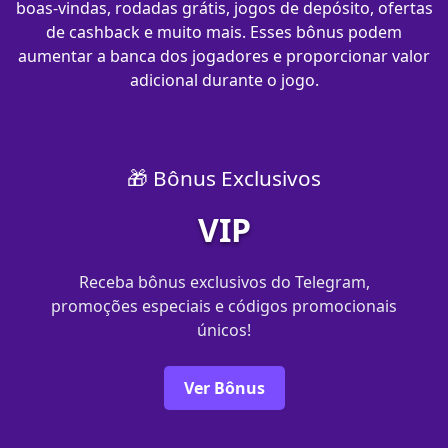
boas-vindas, rodadas grátis, jogos de depósito, ofertas
de cashback e muito mais. Esses bônus podem
aumentar a banca dos jogadores e proporcionar valor
adicional durante o jogo.
🎁 Bônus Exclusivos
VIP
Receba bônus exclusivos do Telegram,
promoções especiais e códigos promocionais
únicos!
Ver Bônus