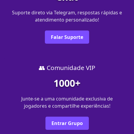
Suporte direto via Telegram, respostas rápidas e
atendimento personalizado!
Falar Suporte
👥 Comunidade VIP
1000+
Junte-se a uma comunidade exclusiva de
jogadores e compartilhe experiências!
Entrar Grupo