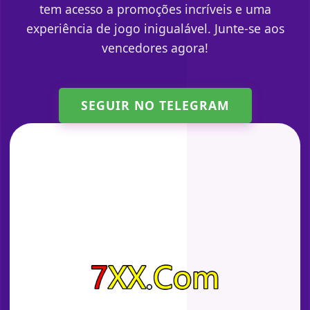
tem acesso a promoções incríveis e uma
experiência de jogo inigualável. Junte-se aos
vencedores agora!
SEGUIR NO TELEGRAM