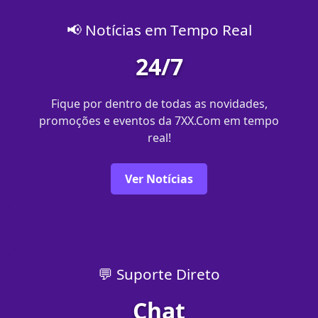
📢 Notícias em Tempo Real
24/7
Fique por dentro de todas as novidades,
promoções e eventos da 7XX.Com em tempo
real!
Ver Notícias
💬 Suporte Direto
Chat